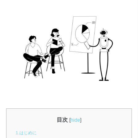
目次
[
hide
]
1.はじめに