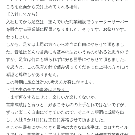
ころを正面から受け止めてくれる場所。
【入社してから】
入社してから足立は、望んでいた商業施設でウォーターサーバー
を販売する事業部に配属となりました。そうです、お祭りです。
わっしょい。
しかも、足立は上司の方々から本当に自由にやらせて頂きまし
た。普通はどんな営業にも基本の型というものがあると思うので
すが、足立は何にも縛られずに好き勝手にやらせて頂きました。
今思うと、この教育方針で踏み切ってくださった上司の方々には
感謝と尊敬しかありません。
この時期に足立は2つの考え方が身に付きます。
・
世の中の全ての事象はお祭り。
・
まず何をするにせよ、楽しいか楽しくないか。
営業成績はと言うと、好きこそものの上手なれではないですが、
ずっと楽しく自由にできていたので、そこそこ順調に成績を出
し、入社９か月目には主任に昇格させて頂きました。
そこから最初にやってきた最初の大きな出来事は、コロナウイル
スでした。事業部としては大打撃でした。なんせ催事営業自体が