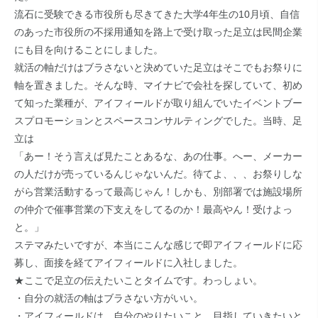
流石に受験できる市役所も尽きてきた大学4年生の10月頃、自信
のあった市役所の不採用通知を路上で受け取った足立は民間企業
にも目を向けることにしました。
就活の軸だけはブラさないと決めていた足立はそこでもお祭りに
軸を置きました。そんな時、マイナビで会社を探していて、初め
て知った業種が、アイフィールドが取り組んでいたイベントブー
スプロモーションとスペースコンサルティングでした。当時、足
立は
「あー！そう言えば見たことあるな、あの仕事。へー、メーカー
の人だけが売っているんじゃないんだ。待てよ、、、お祭りしな
がら営業活動するって最高じゃん！しかも、別部署では施設場所
の仲介で催事営業の下支えをしてるのか！最高やん！受けよっ
と。」
ステマみたいですが、本当にこんな感じで即アイフィールドに応
募し、面接を経てアイフィールドに入社しました。
★ここで足立の伝えたいことタイムです。わっしょい。
・自分の就活の軸はブラさない方がいい。
・アイフィールドは、自分のやりたいこと、目指していきたいと