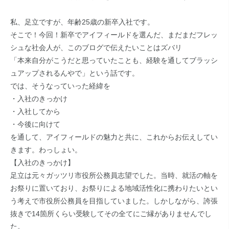
私、足立ですが、年齢25歳の新卒入社です。
そこで！今回！新卒でアイフィールドを選んだ、まだまだフレッ
シュな社会人が、このブログで伝えたいことはズバリ
「本来自分がこうだと思っていたことも、経験を通してブラッシ
ュアップされるんやで」という話です。
では、そうなっていった経緯を
・入社のきっかけ
・入社してから
・今後に向けて
を通して、アイフィールドの魅力と共に、これからお伝えしてい
きます。わっしょい。
【入社のきっかけ】
足立は元々ガッツリ市役所公務員志望でした。当時、就活の軸を
お祭りに置いており、お祭りによる地域活性化に携わりたいとい
う考えで市役所公務員を目指していました。しかしながら、誇張
抜きで14箇所くらい受験してその全てにご縁がありませんでし
た。