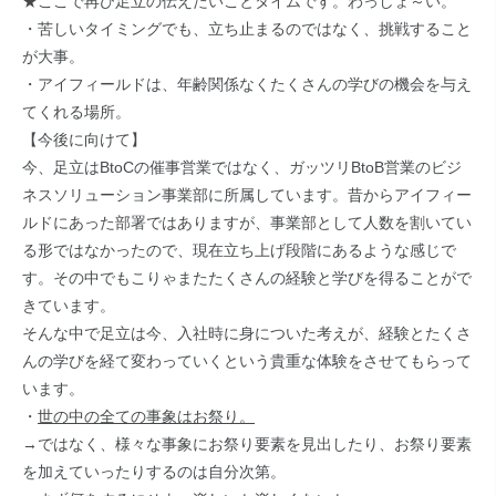
★ここで再び足立の伝えたいことタイムです。わっしょ～い。
・苦しいタイミングでも、立ち止まるのではなく、挑戦すること
が大事。
・アイフィールドは、年齢関係なくたくさんの学びの機会を与え
てくれる場所。
【今後に向けて】
今、足立はBtoCの催事営業ではなく、ガッツリBtoB営業のビジ
ネスソリューション事業部に所属しています。昔からアイフィー
ルドにあった部署ではありますが、事業部として人数を割いてい
る形ではなかったので、現在立ち上げ段階にあるような感じで
す。その中でもこりゃまたたくさんの経験と学びを得ることがで
きています。
そんな中で足立は今、入社時に身についた考えが、経験とたくさ
んの学びを経て変わっていくという貴重な体験をさせてもらって
います。
・
世の中の全ての事象はお祭り。
→ではなく、様々な事象にお祭り要素を見出したり、お祭り要素
を加えていったりするのは自分次第。